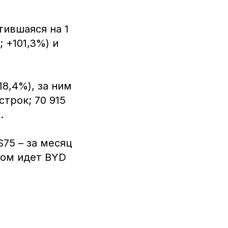
тившаяся на 1
; +101,3%) и
18,4%), за ним
строк; 70 915
.
75 – за месяц
дом идет BYD