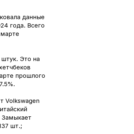
иковала данные
24 года. Всего
 марте
штук. Это на
 хетчбеков
марте прошлого
7.5%.
т Volkswagen
китайский
. Замыкает
37 шт.;