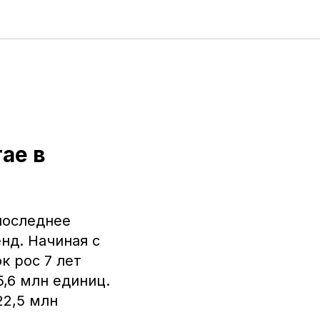
ае в
последнее
нд. Начиная с
к рос 7 лет
5,6 млн единиц.
22,5 млн