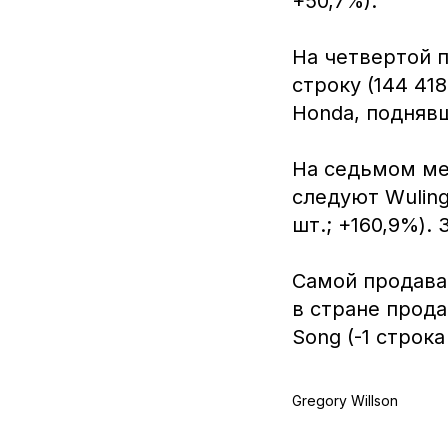
+50,7%).
На четвертой п
строку (144 418
Honda, поднявша
На седьмом мес
следуют Wuling 
шт.; +160,9%). 
Самой продава
в стране прода
Song (-1 строка
Gregory Willson