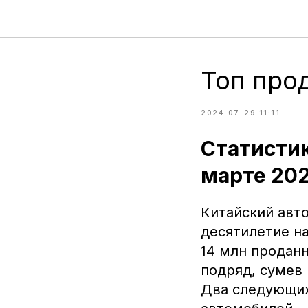
Топ про
2024-07-29 11:11
Статистик
марте 202
Китайский авт
десятилетие н
14 млн проданн
подряд, сумев 
Два следующих 